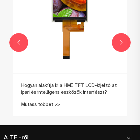


Hogyan alakítja ki a HMI TFT LCD-kijelző az
ipari és intelligens eszközök interfészt?
Mutass többet >>
A TF -ről