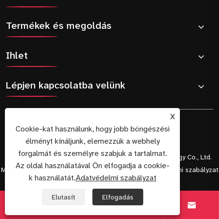
Termékek és megoldás
Ihlet
Lépjen kapcsolatba velünk
X
Cookie-kat használunk, hogy jobb böngészési
élményt kínáljunk, elemezzük a webhely
forgalmát és személyre szabjuk a tartalmat.
Copyright © 2025 Shenzhen Tianfu Innovative Technology Co., Ltd.
Az oldal használatával Ön elfogadja a cookie-
Minden jog fenntartva.
Links
Sitemap
RSS
XML
Adatvédelmi szabályzat
k használatát.
Adatvédelmi szabályzat
Elutasít
Elfogadás



