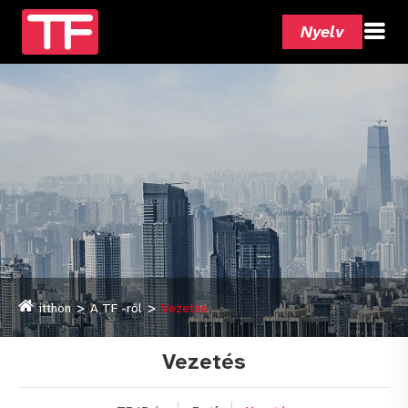
Nyelv
itthon
A TF -ről
Vezetés
Vezetés