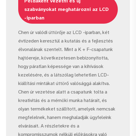
Példaként vezetni és új
szabványokat meghatározni az LCD
-iparban
Chen úr valódi úttörője az LCD -iparban, két
évtizeden keresztül a kutatás és a fejlesztés
élvonalának szentelt. Mint a K + F-csapatunk
hajtóereje, következetesen bebizonyította,
hogy páratlan képessége van a kihívások
kezelésére, és a látszólag lehetetlen LCD-
kiállítási mintákat úttörő valósággá alakítva.
Chen úr vezetése alatt a csapatunk tolta a
kreativitás és a mérnöki munka határait, és
olyan termékeket szállított, amelyek nemcsak
megfelelnek, hanem meghaladják ügyfeleink
elvárásait. A részletekre és a
kompromisszumok nélküli előírásokra való