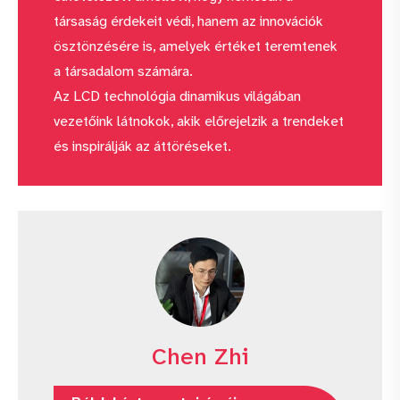
társaság érdekeit védi, hanem az innovációk
ösztönzésére is, amelyek értéket teremtenek
a társadalom számára.
Az LCD technológia dinamikus világában
vezetőink látnokok, akik előrejelzik a trendeket
és inspirálják az áttöréseket.
Chen Zhi