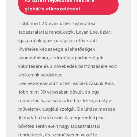
Az üzleti fejlesztés mestere
globális elképzeléssel
Több mint 20 éves üzleti fejlesztési
tapasztalattal rendelkezik, Leyan Lee, üzleti
igazgatónk igazi iparági vezetővé vált.
Kivételes képessége a lehetőségek
azonosítására, a stratégiai partnerségek
kiépítésére és a növekedés ösztönzésére volt
a sikerünk sarokköve.
Lee vezetése alatt üzleti vállalkozásunk Kína
több mint 30 városában bővült, és egy
robusztus hazai hálózatot hoz létre, amely a
műveletek alapjául szolgál. De látása messze
túlmutat a határokon. A tengerentúli piaci
bővítés terén elért nagy tapasztalattal
rendelkezik, és személyesen vezette