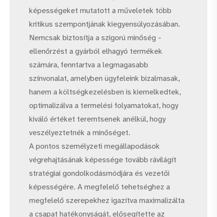
képességeket mutatott a műveletek több
kritikus szempontjának kiegyensúlyozásában.
Nemcsak biztosítja a szigorú minőség -
ellenőrzést a gyárból elhagyó termékek
számára, fenntartva a legmagasabb
színvonalat, amelyben ügyfeleink bizalmasak,
hanem a költségkezelésben is kiemelkedtek,
optimalizálva a termelési folyamatokat, hogy
kiváló értéket teremtsenek anélkül, hogy
veszélyeztetnék a minőséget.
A pontos személyzeti megállapodások
végrehajtásának képessége tovább rávilágít
stratégiai gondolkodásmódjára és vezetői
képességére. A megfelelő tehetséghez a
megfelelő szerepekhez igazítva maximalizálta
a csapat hatékonyságát, elősegítette az