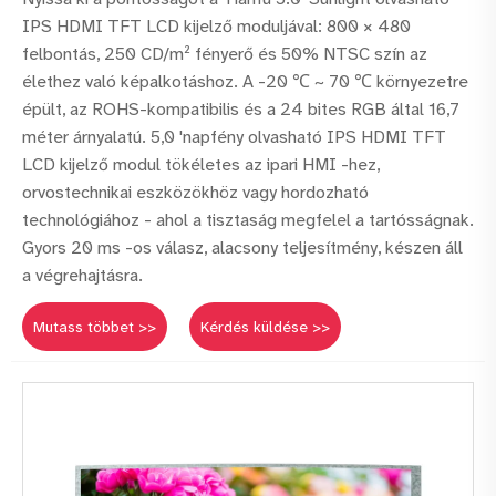
IPS HDMI TFT LCD kijelző moduljával: 800 × 480
felbontás, 250 CD/m² fényerő és 50% NTSC szín az
élethez való képalkotáshoz. A -20 ℃ ~ 70 ℃ környezetre
épült, az ROHS-kompatibilis és a 24 bites RGB által 16,7
méter árnyalatú. 5,0 'napfény olvasható IPS HDMI TFT
LCD kijelző modul tökéletes az ipari HMI -hez,
orvostechnikai eszközökhöz vagy hordozható
technológiához - ahol a tisztaság megfelel a tartósságnak.
Gyors 20 ms -os válasz, alacsony teljesítmény, készen áll
a végrehajtásra.
Mutass többet >>
Kérdés küldése >>