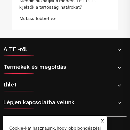
Meddig húzhatják a modern TFT LCD-
kijelzők a tartóssági határokat?
Mutass többet >>
A TF -ről
Termékek és megoldás
Ihlet
Lépjen kapcsolatba velünk
X
Cookie-kat használunk, hogy jobb böngészési