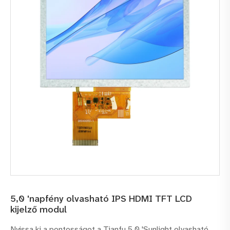
5,0 'napfény olvasható IPS HDMI TFT LCD
kijelző modul
Nyissa ki a pontosságot a Tianfu 5.0 'Sunlight olvasható