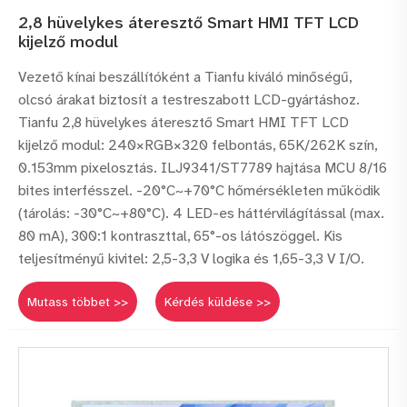
2,8 hüvelykes áteresztő Smart HMI TFT LCD
kijelző modul
Vezető kínai beszállítóként a Tianfu kiváló minőségű,
olcsó árakat biztosít a testreszabott LCD-gyártáshoz.
Tianfu 2,8 hüvelykes áteresztő Smart HMI TFT LCD
kijelző modul: 240×RGB×320 felbontás, 65K/262K szín,
0.153mm pixelosztás. ILJ9341/ST7789 hajtása MCU 8/16
bites interfésszel. -20°C~+70°C hőmérsékleten működik
(tárolás: -30°C~+80°C). 4 LED-es háttérvilágítással (max.
80 mA), 300:1 kontraszttal, 65°-os látószöggel. Kis
teljesítményű kivitel: 2,5-3,3 V logika és 1,65-3,3 V I/O.
Mutass többet >>
Kérdés küldése >>