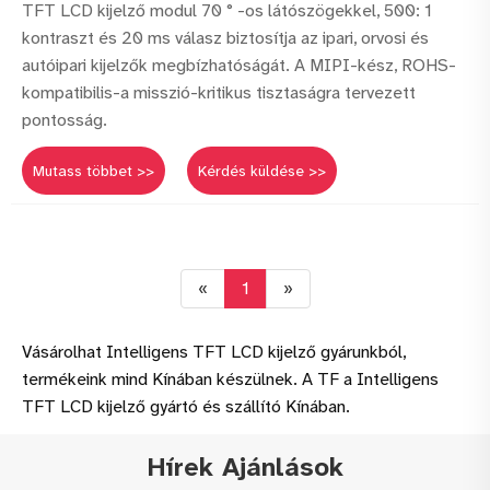
TFT LCD kijelző modul 70 ° -os látószögekkel, 500: 1
kontraszt és 20 ms válasz biztosítja az ipari, orvosi és
autóipari kijelzők megbízhatóságát. A MIPI-kész, ROHS-
kompatibilis-a misszió-kritikus tisztaságra tervezett
pontosság.
Mutass többet >>
Kérdés küldése >>
«
1
»
Vásárolhat Intelligens TFT LCD kijelző gyárunkból,
termékeink mind Kínában készülnek. A TF a Intelligens
TFT LCD kijelző gyártó és szállító Kínában.
Hírek Ajánlások