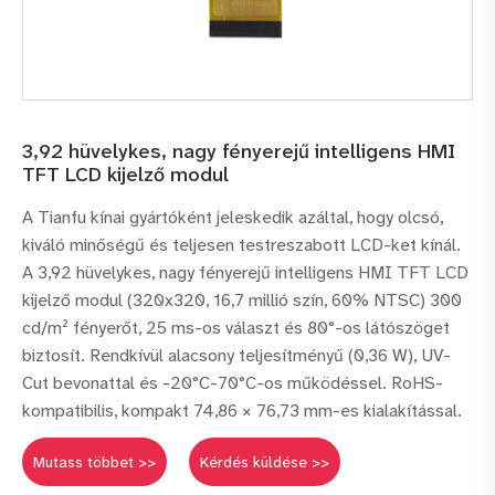
3,92 hüvelykes, nagy fényerejű intelligens HMI
TFT LCD kijelző modul
A Tianfu kínai gyártóként jeleskedik azáltal, hogy olcsó,
kiváló minőségű és teljesen testreszabott LCD-ket kínál.
A 3,92 hüvelykes, nagy fényerejű intelligens HMI TFT LCD
kijelző modul (320x320, 16,7 millió szín, 60% NTSC) 300
cd/m² fényerőt, 25 ms-os választ és 80°-os látószöget
biztosít. Rendkívül alacsony teljesítményű (0,36 W), UV-
Cut bevonattal és -20°C-70°C-os működéssel. RoHS-
kompatibilis, kompakt 74,86 × 76,73 mm-es kialakítással.
Mutass többet >>
Kérdés küldése >>