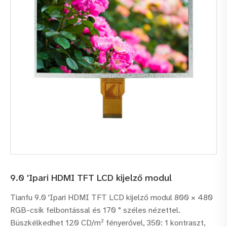
9.0 'Ipari HDMI TFT LCD kijelző modul
Tianfu 9.0 'Ipari HDMI TFT LCD kijelző modul 800 × 480
RGB-csík felbontással és 170 ° széles nézettel.
Büszkélkedhet 120 CD/m² fényerővel, 350: 1 kontraszt,