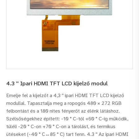
4.3 '' Ipari HDMI TFT LCD kijelző modul
Emelje fel a kijelzőt a 4,3 '' ipari HDMI TFT LCD kijelző
modullal. Tapasztalja meg a ropogós 480 × 272 RGB
felbontást és a 180 nites fényerőt az élénk látáshoz.
Szélsőségekhez épített: -10 ° C-tól +60 ° C-ig működik,
túléli -20 ° C-on +70 ° C-on a tárolást, és termikus
ütéseket (-40 ° C↔85 ° C) tart fenn. 4.3 '' Az ipari HDMI