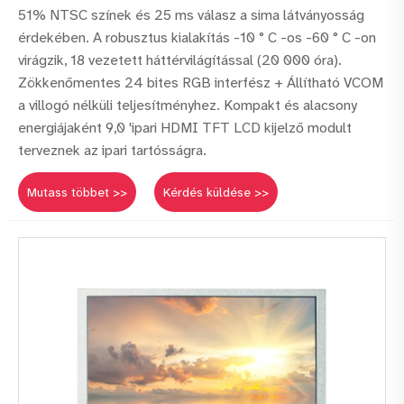
51% NTSC színek és 25 ms válasz a sima látványosság
érdekében. A robusztus kialakítás -10 ° C -os -60 ° C -on
virágzik, 18 vezetett háttérvilágítással (20 000 óra).
Zökkenőmentes 24 bites RGB interfész + Állítható VCOM
a villogó nélküli teljesítményhez. Kompakt és alacsony
energiájaként 9,0 'ipari HDMI TFT LCD kijelző modult
terveznek az ipari tartósságra.
Mutass többet >>
Kérdés küldése >>