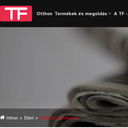
Otthon
Termékek és megoldás
A TF -
itthon
Ihlet
Hírek és betekintés