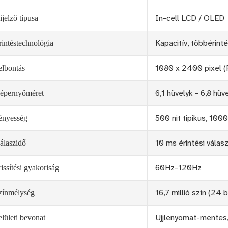
In-cell LCD / OLED
ijelző típusa
Kapacitív, többérint
rintéstechnológia
1080 x 2400 pixel 
elbontás
6,1 hüvelyk - 6,8 hüv
épernyőméret
500 nit tipikus, 1000
ényesség
10 ms érintési válasz
álaszidő
60Hz-120Hz
rissítési gyakoriság
16,7 millió szín (24 b
zínmélység
Ujjlenyomat-mentes,
elületi bevonat