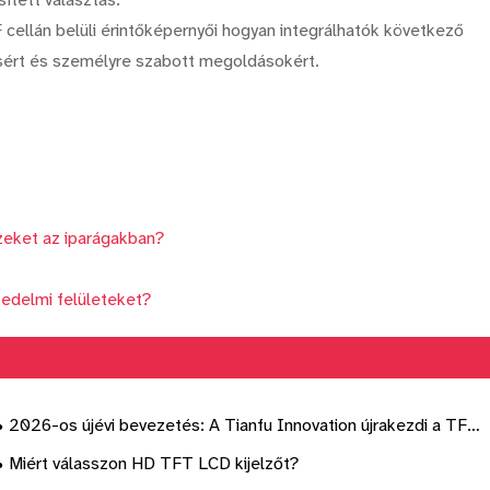
 cellán belüli érintőképernyői hogyan integrálhatók következő
sért és személyre szabott megoldásokért.
szeket az iparágakban?
kedelmi felületeket?
2026-os újévi bevezetés: A Tianfu Innovation újrakezdi a TFT
LCD kijelző modulok teljes gyártását
Miért válasszon HD TFT LCD kijelzőt?