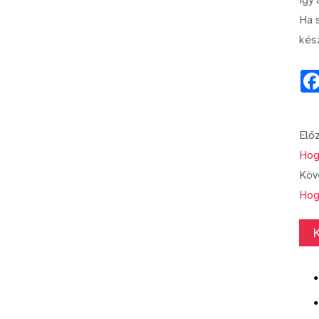
Ha s
kés
Előz
Hog
Köv
Hog
k