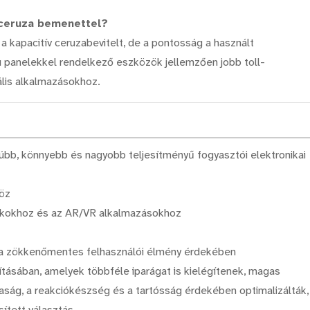
a ceruza bemenettel?
 a kapacitív ceruzabevitelt, de a pontosság a használt
sú panelekkel rendelkező eszközök jellemzően jobb toll-
ális alkalmazásokhoz.
súbb, könnyebb és nagyobb teljesítményű fogyasztói elektronikai
öz
átékokhoz és az AR/VR alkalmazásokhoz
l a zökkenőmentes felhasználói élmény érdekében
sításában, amelyek többféle iparágat is kielégítenek, magas
taság, a reakciókészség és a tartósság érdekében optimalizálták,
ített választás.