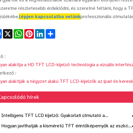
zeretne részletesebb érdeklődni, és szeretné feltárni, hogy a TF
zülékébe,
lépjen kapcsolatba velünk
professzionális útmutatá
Facebook
X
WhatsApp
Pinterest
LinkedIn
Share
ő :
yan alakítja a HD TFT LCD-kijelző technológia a vizuális interfé
etkező :
yan alakítják a négyzet alakú TFT LCD-kijelzők az ipari és keres
Kapcsolódó hírek
Intelligens TFT LCD kijelző: Gyakorlati útmutató a
iválasztástól a fejlesztési telepítésig
Hogyan javíthatják a kisméretű TFT érintőképernyők az eszköz