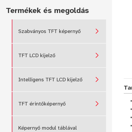
Termékek és megoldás
Szabványos TFT képernyő

TFT LCD kijelző

Intelligens TFT LCD kijelző

Ta
TFT érintőképernyő

Képernyő modul táblával