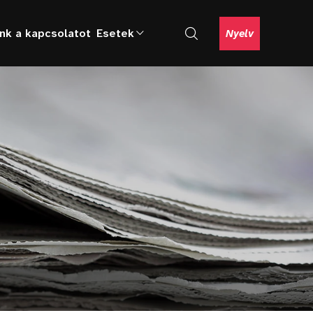
ünk a kapcsolatot
Esetek
Nyelv