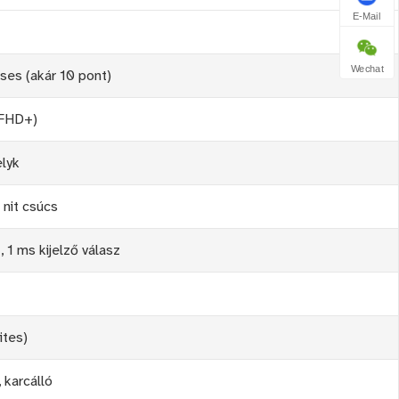
E-Mail
Wechat
éses (akár 10 pont)
(FHD+)
elyk
 nit csúcs
, 1 ms kijelző válasz
ites)
 karcálló