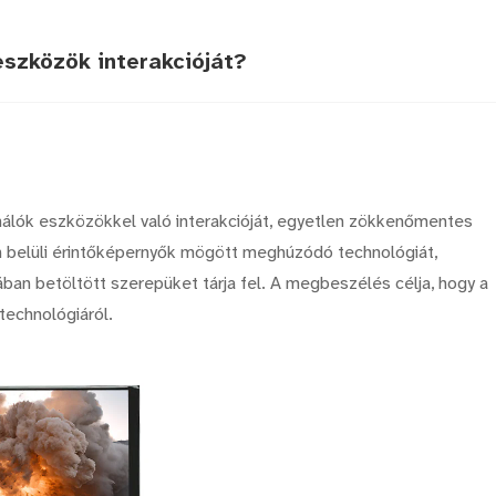
eszközök interakcióját?
nálók eszközökkel való interakcióját, egyetlen zökkenőmentes
lán belüli érintőképernyők mögött meghúzódó technológiát,
ban betöltött szerepüket tárja fel. A megbeszélés célja, hogy a
technológiáról.