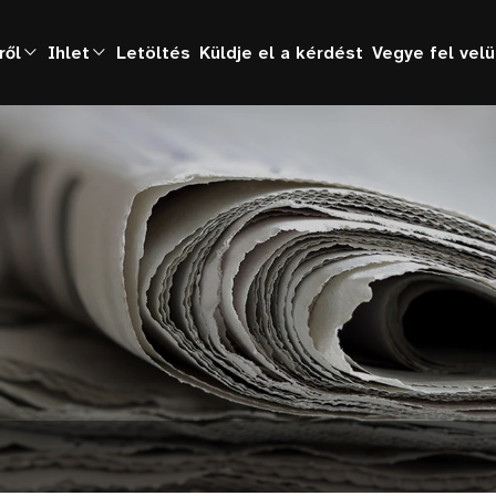
ről
Ihlet
Letöltés
Küldje el a kérdést
Vegye fel vel