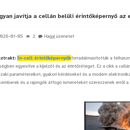
gyan javítja a cellán belüli érintőképernyő az 
026-01-05
2
Hagyj üzenetet
ztrakt:
In-cell érintőképernyők
forradalmasították a felhasz
ségben egyesítve a kijelzőt és az érintőréteget. Ez a cikk a cel
zaki paramétereiket, gyakori kérdéseket és a modern elektroniká
kemberek és a rajongók átfogó ismereteket szerezzenek erről a 