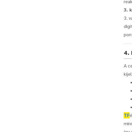
rea
3. 
3. v
dig
pon
4.
A c
kije
TF
é
min
így