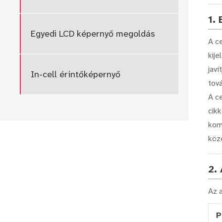
1.
Egyedi LCD képernyő megoldás
A c
kije
javí
In-cell érintőképernyő
tová
A c
cikk
kom
köz
2.
Az a
P