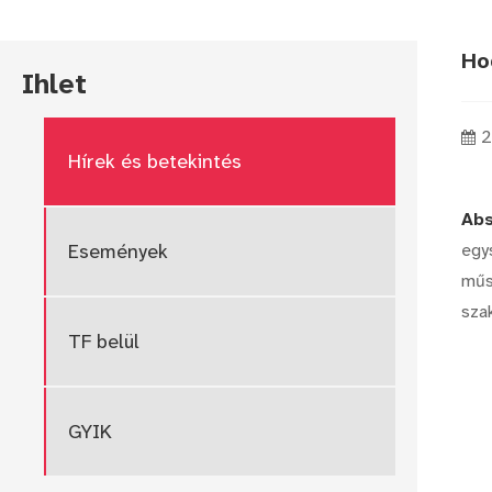
Ho
Ihlet
2
Hírek és betekintés
Abs
egy
Események
műs
sza
TF belül
GYIK