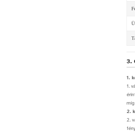
F
Ü
T
3.
1. 
1. v
érin
míg 
2. 
2. 
fén