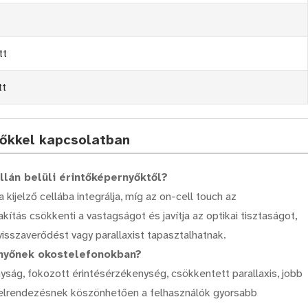
tt
tt
nyőkkel kapcsolatban
llán belüli érintőképernyőktől?
 kijelző cellába integrálja, míg az on-cell touch az
lakítás csökkenti a vastagságot és javítja az optikai tisztaságot,
visszaverődést vagy parallaxist tapasztalhatnak.
ernyőnek okostelefonokban?
yság, fokozott érintésérzékenység, csökkentett parallaxis, jobb
orelrendezésnek köszönhetően a felhasználók gyorsabb