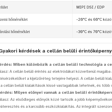
MIPI DSI / EDP
elület
-20°C és 60°C közö
zemi hőmérséklet
-30°C és 70°C közö
árolási hőmérséklet
 Gyakori kérdések a cellán belüli érintőképer
kérdés: Miben különbözik a cellán belüli technológia a ce
álasz: A cellán belüli érintés az elektródákat közvetlenül magába a
tésérzékelőket a kijelzőréteg tetejére helyezi. A cellán belüli kia
a cellán belüli kialakítások kissé vastagabbak lehetnek, és több 
kérdés: Milyen előnyei vannak a cellán belüli érintőkép
válasz: Az elsődleges előnyök közé tartozik a jobb képernyővékon
yáteresztés és a karcsúbb eszközkialakítás. Az integrált szenz