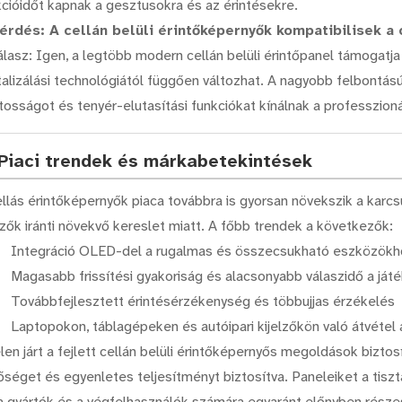
kcióidőt kapnak a gesztusokra és az érintésekre.
kérdés: A cellán belüli érintőképernyők kompatibilisek 
álasz: Igen, a legtöbb modern cellán belüli érintőpanel támogatja
italizálási technológiától függően változhat. A nagyobb felbontá
tosságot és tenyér-elutasítási funkciókat kínálnak a professzion
 Piaci trendek és márkabetekintések
ellás érintőképernyők piaca továbbra is gyorsan növekszik a karc
lzők iránti növekvő kereslet miatt. A főbb trendek a következők:
Integráció OLED-del a rugalmas és összecsukható eszközökh
Magasabb frissítési gyakoriság és alacsonyabb válaszidő a j
Továbbfejlesztett érintésérzékenység és többujjas érzékelés
Laptopokon, táblagépeken és autóipari kijelzőkön való átvéte
len járt a fejlett cellán belüli érintőképernyős megoldások bizto
őséget és egyenletes teljesítményt biztosítva. Paneleiket a tisz
 a gyártók és a végfelhasználók számára egyaránt előnyben részes