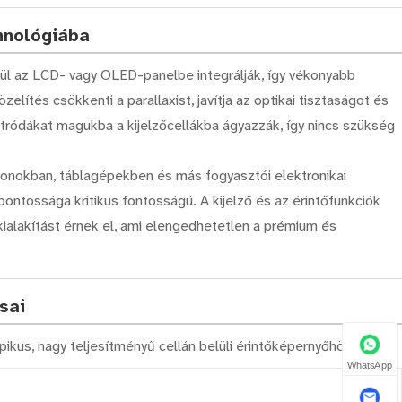
chnológiába
nül az LCD- vagy OLED-panelbe integrálják, így vékonyabb
elítés csökkenti a parallaxist, javítja az optikai tisztaságot és
ektródákat magukba a kijelzőcellákba ágyazzák, így nincs szükség
efonokban, táblagépekben és más fogyasztói elektronikai
ontossága kritikus fontosságú. A kijelző és az érintőfunkciók
kialakítást érnek el, ami elengedhetetlen a prémium és
sai
pikus, nagy teljesítményű cellán belüli érintőképernyőhöz:
WhatsApp