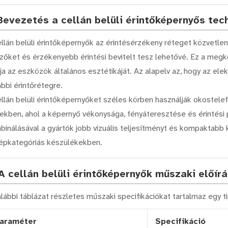
 Bevezetés a cellán belüli érintőképernyős te
ellán belüli érintőképernyők az érintésérzékeny réteget közvetle
lzőket és érzékenyebb érintési bevitelt tesz lehetővé. Ez a megköz
tja az eszközök általános esztétikáját. Az alapelv az, hogy az el
bbi érintőrétegre.
ellán belüli érintőképernyőket széles körben használják okostel
ekben, ahol a képernyő vékonysága, fényáteresztése és érintési p
binálásával a gyártók jobb vizuális teljesítményt és kompaktabb 
épkategóriás készülékekben.
 A cellán belüli érintőképernyők műszaki előírá
lábbi táblázat részletes műszaki specifikációkat tartalmaz egy ti
araméter
Specifikáció